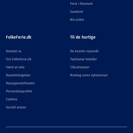
Ferie i Danmark
Gavekort
Min billet
FolkeFerie.dk
Til de hurtige
Kontakt os
De bedste rejsemål
Om FolkeFerie.dk
Topklasse hoteller
Værd at vide
Tilbudsrejser
Rejsebetingelser
Modtag vores nyhedsmail
Rejsegarantifonden
Persondatapolitik
Cookies
Socialt ansvar