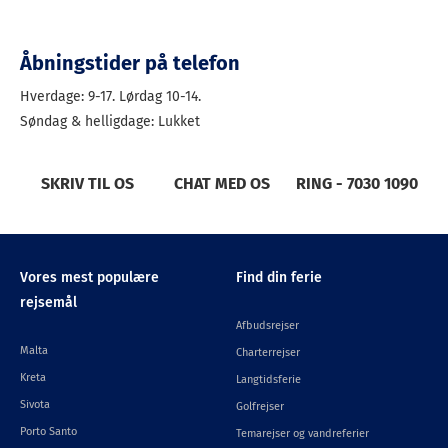
Åbningstider på telefon
Hverdage: 9-17. Lørdag 10-14.
Søndag & helligdage: Lukket
SKRIV TIL OS
CHAT MED OS
RING - 7030 1090
Vores mest populære
Find din ferie
rejsemål
Afbudsrejser
Malta
Charterrejser
Kreta
Langtidsferie
Sivota
Golfrejser
Porto Santo
Temarejser og vandreferier