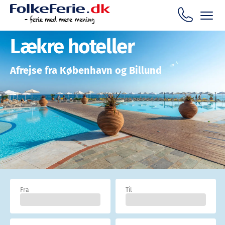
Lækre hoteller
Afrejse fra København og Billund
Fra
Til