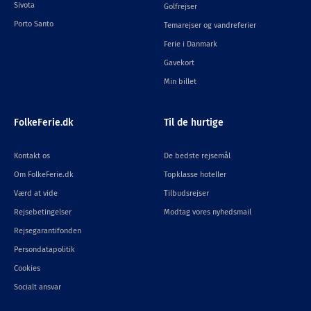
Sivota
Golfrejser
Porto Santo
Temarejser og vandreferier
Ferie i Danmark
Gavekort
Min billet
FolkeFerie.dk
Til de hurtige
Kontakt os
De bedste rejsemål
Om FolkeFerie.dk
Topklasse hoteller
Værd at vide
Tilbudsrejser
Rejsebetingelser
Modtag vores nyhedsmail
Rejsegarantifonden
Persondatapolitik
Cookies
Socialt ansvar