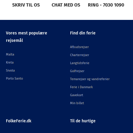
SKRIV TIL OS
CHAT MED OS
RING - 7030 1090
Vores mest populære
Find din ferie
rejsemål
Afbudsrejser
Malta
Charterrejser
Kreta
Langtidsferie
Sivota
Golfrejser
Porto Santo
Temarejser og vandreferier
Ferie i Danmark
Gavekort
Min billet
FolkeFerie.dk
Til de hurtige