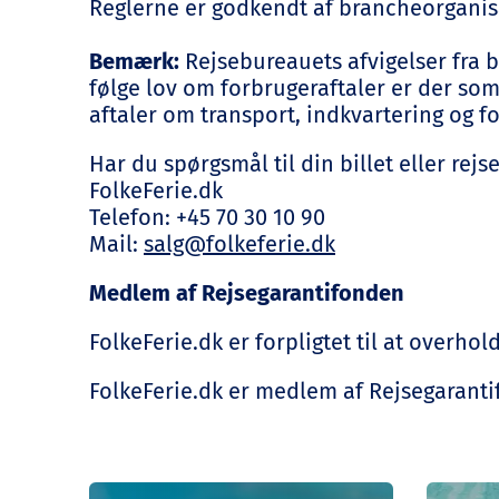
Reglerne er godkendt af brancheorganis
Bemærk:
Rejsebureauets afvigelser fra 
følge lov om forbrugeraftaler er der so
aftaler om transport, indkvartering og for
Har du spørgsmål til din billet eller rej
FolkeFerie.dk
Telefon: +45 70 30 10 90
Mail:
salg@folkeferie.dk
Medlem af Rejsegarantifonden
FolkeFerie.dk er forpligtet til at overho
FolkeFerie.dk er medlem af Rejsegaranti