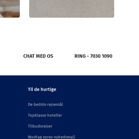
CHAT MED OS
RING - 7030 1090
Til de hurtige
De bedste rejsemål
Topklasse hoteller
Tilbudsrejser
Modtag vores nyhedsmail