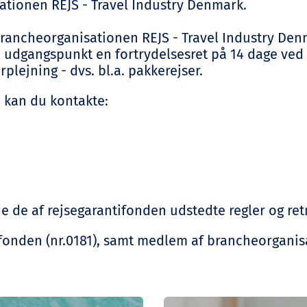
ationen REJS - Travel Industry Denmark.
brancheorganisationen REJS - Travel Industry Denm
m udgangspunkt en fortrydelsesret på 14 dage ved
plejning - dvs. bl.a. pakkerejser.
se kan du kontakte:
lde de af rejsegarantifonden udstedte regler og ret
fonden (nr.0181), samt medlem af brancheorganis