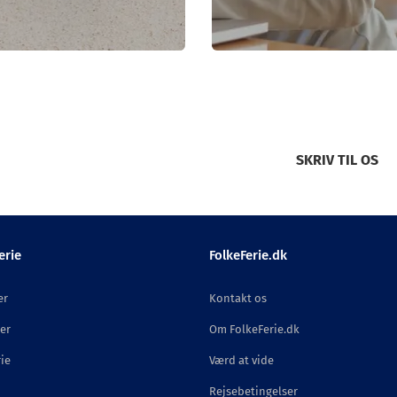
SKRIV TIL OS
erie
FolkeFerie.dk
er
Kontakt os
er
Om FolkeFerie.dk
ie
Værd at vide
Rejsebetingelser