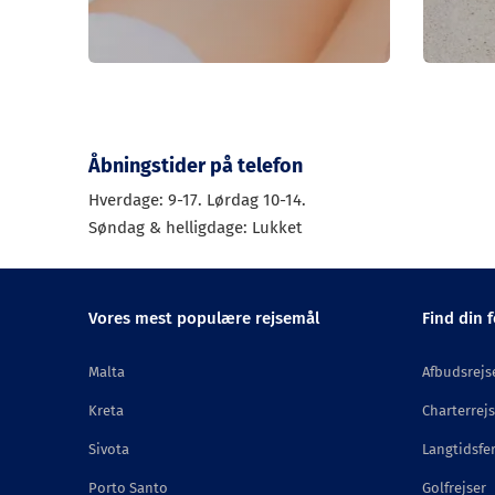
Åbningstider på telefon
Hverdage: 9-17. Lørdag 10-14.
Søndag & helligdage: Lukket
Vores mest populære rejsemål
Find din f
Malta
Afbudsrejs
Kreta
Charterrejs
Sivota
Langtidsfer
Porto Santo
Golfrejser