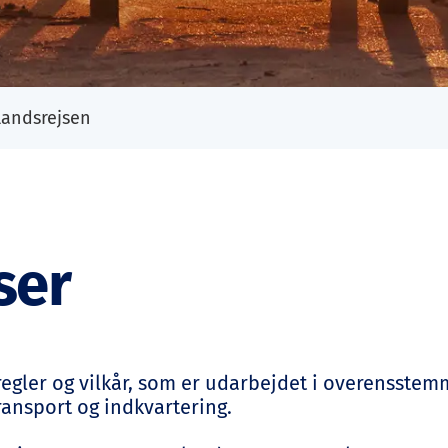
landsrejsen
ser
 regler og vilkår, som er udarbejdet i overensst
transport og indkvartering.