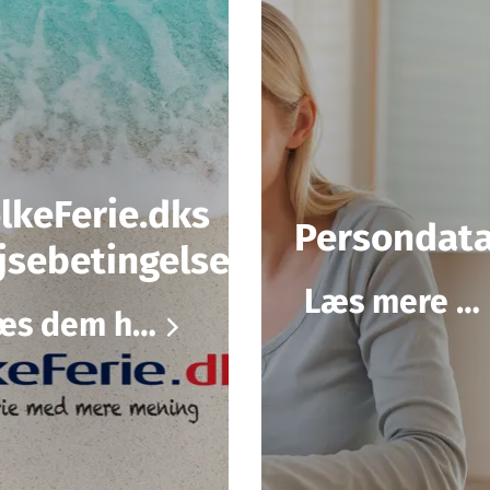
lkeFerie.dks
Persondata
jsebetingelser
Læs mere her
Læs dem her