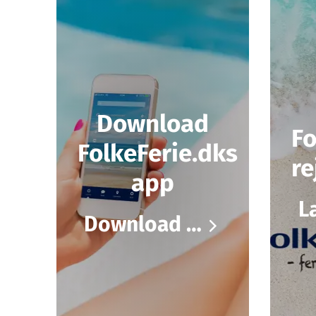
Download
Fo
FolkeFerie.dks
re
app
Download her