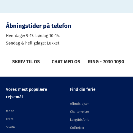
Åbningstider på telefon
Hverdage: 9-17. Lørdag 10-14.
Søndag & helligdage: Lukket
SKRIV TIL OS
CHAT MED OS
RING - 7030 1090
Vores mest populære
Find din ferie
rejsemål
Afbudsrejser
Malta
Charterrejser
Kreta
Langtidsferie
Sivota
Golfrejser