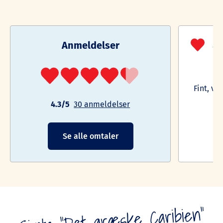
Anmeldelser
5/
Fint, vi
4.3/5
30 anmeldelser
Se alle omtaler
Sivota "Det græske Caribien"