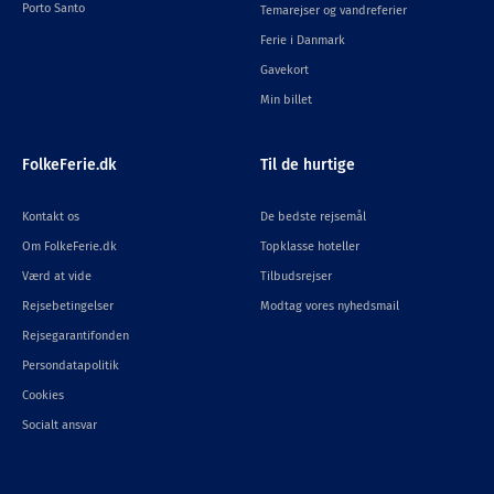
Porto Santo
Temarejser og vandreferier
Ferie i Danmark
Gavekort
Min billet
FolkeFerie.dk
Til de hurtige
Kontakt os
De bedste rejsemål
Om FolkeFerie.dk
Topklasse hoteller
Værd at vide
Tilbudsrejser
Rejsebetingelser
Modtag vores nyhedsmail
Rejsegarantifonden
Persondatapolitik
Cookies
Socialt ansvar