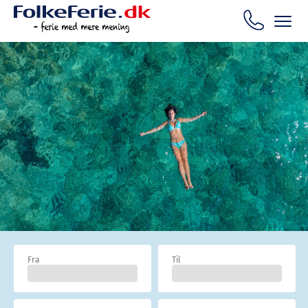
Fra
Til