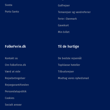
Sivota
Golfrejser
Porto Santo
Temarejser og vandreferier
Ferie i Danmark
Gavekort
Min billet
FolkeFerie.dk
Til de hurtige
Kontakt os
De bedste rejsemål
Om FolkeFerie.dk
Topklasse hoteller
Værd at vide
Tilbudsrejser
Rejsebetingelser
Modtag vores nyhedsmail
Rejsegarantifonden
Persondatapolitik
Cookies
Socialt ansvar