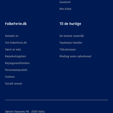
Gavekort
Min billet
FolkeFerie.dk
Til de hurtige
Kontakt os
De bedste rejsemål
Om FolkeFerie.dk
Topklasse hoteller
Værd at vide
Tilbudsrejser
Rejsebetingelser
Modtag vores nyhedsmail
Rejsegarantifonden
Persondatapolitik
Cookies
Socialt ansvar
Søndre Fasanvej 98 - 2500 Valby