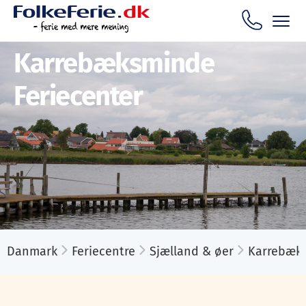
Karrebæksminde
Feriecenter
Danmark
Feriecentre
Sjælland & øer
Karrebæk