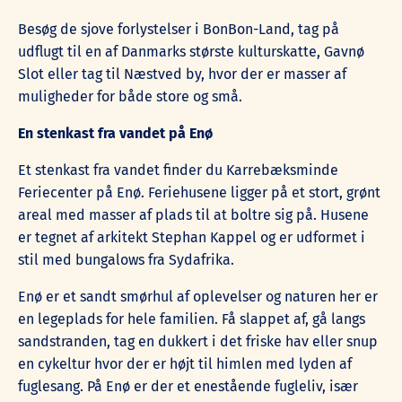
Besøg de sjove forlystelser i BonBon-Land, tag på
udflugt til en af Danmarks største kulturskatte, Gavnø
Slot eller tag til Næstved by, hvor der er masser af
muligheder for både store og små.
En stenkast fra vandet på Enø
Et stenkast fra vandet finder du Karrebæksminde
Feriecenter på Enø. Feriehusene ligger på et stort, grønt
areal med masser af plads til at boltre sig på. Husene
er tegnet af arkitekt Stephan Kappel og er udformet i
stil med bungalows fra Sydafrika.
Enø er et sandt smørhul af oplevelser og naturen her er
en legeplads for hele familien. Få slappet af, gå langs
sandstranden, tag en dukkert i det friske hav eller snup
en cykeltur hvor der er højt til himlen med lyden af
fuglesang. På Enø er der et enestående fugleliv, især