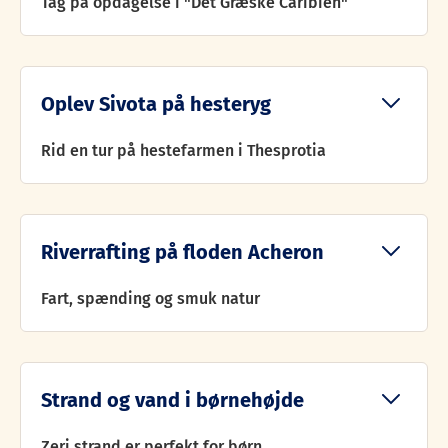
Tag på opdagelse i "Det Græske Caribien"
Oplev Sivota på hesteryg
Rid en tur på hestefarmen i Thesprotia
Riverrafting på floden Acheron
Fart, spænding og smuk natur
Vær opdagelsesrejsende for en dag i "Det Græske
Caribien" med det turkisblå vand og fri fantasi.
Lej en lille motorbåd for en dag og tag familien
Strand og vand i børnehøjde
med på sejltur. Bestem selv, hvor turen skal gå
hen. Oplev de små bugter og strande, som kun kan
Zeri strand er perfekt for børn