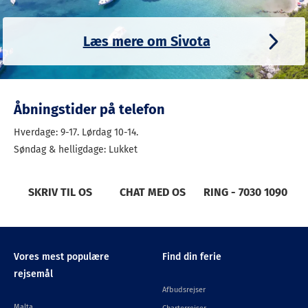
enten gå, køre eller sejle til stranden.
Læs mere om Sivota
Se alle strande i Sivota her
Åbningstider på telefon
Hverdage: 9-17. Lørdag 10-14.
Søndag & helligdage: Lukket
SKRIV TIL OS
CHAT MED OS
RING - 7030 1090
Vores mest populære
Find din ferie
rejsemål
Afbudsrejser
Malta