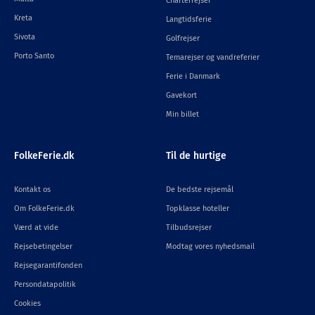
Charterrejser
Kreta
Langtidsferie
Sivota
Golfrejser
Porto Santo
Temarejser og vandreferier
Ferie i Danmark
Gavekort
Min billet
FolkeFerie.dk
Til de hurtige
Kontakt os
De bedste rejsemål
Om FolkeFerie.dk
Topklasse hoteller
Værd at vide
Tilbudsrejser
Rejsebetingelser
Modtag vores nyhedsmail
Rejsegarantifonden
Persondatapolitik
Cookies